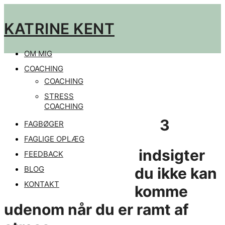
Videre
til
KATRINE KENT
indhold
OM MIG
COACHING
COACHING
STRESS
COACHING
3
FAGBØGER
FAGLIGE OPLÆG
indsigter
FEEDBACK
BLOG
du ikke kan
KONTAKT
komme
udenom når du er ramt af