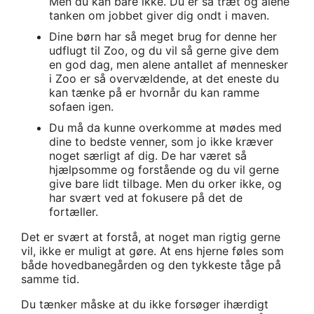
Men du kan bare ikke. Du er så træt og alene
tanken om jobbet giver dig ondt i maven.
Dine børn har så meget brug for denne her
udflugt til Zoo, og du vil så gerne give dem
en god dag, men alene antallet af mennesker
i Zoo er så overvældende, at det eneste du
kan tænke på er hvornår du kan ramme
sofaen igen.
Du må da kunne overkomme at mødes med
dine to bedste venner, som jo ikke kræver
noget særligt af dig. De har været så
hjælpsomme og forstående og du vil gerne
give bare lidt tilbage. Men du orker ikke, og
har svært ved at fokusere på det de
fortæller.
Det er svært at forstå, at noget man rigtig gerne
vil, ikke er muligt at gøre. At ens hjerne føles som
både hovedbanegården og den tykkeste tåge på
samme tid.
Du tænker måske at du ikke forsøger ihærdigt